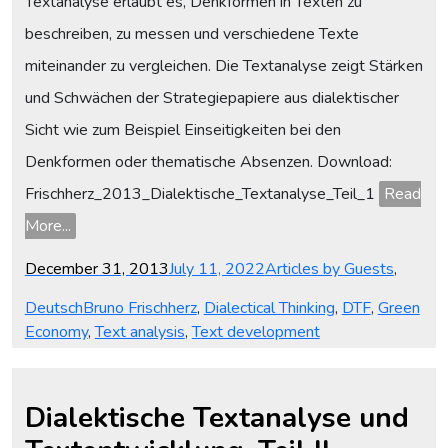
Textanalyse erlaubt es, Denkformen in Texten zu
beschreiben, zu messen und verschiedene Texte
miteinander zu vergleichen. Die Textanalyse zeigt Stärken
und Schwächen der Strategiepapiere aus dialektischer
Sicht wie zum Beispiel Einseitigkeiten bei den
Denkformen oder thematische Absenzen. Download:
Frischherz_2013_Dialektische_Textanalyse_Teil_1
Read
More...
Posted
Categories
December 31, 2013
July 11, 2022
Articles by Guests
,
on
Tags
Deutsch
Bruno Frischherz
,
Dialectical Thinking
,
DTF
,
Green
Economy
,
Text analysis
,
Text development
Dialektische Textanalyse und