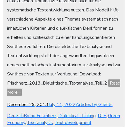
dialektischen Textanalyse lässt sich auch für die
systematische Textentwicklung nutzen. Das Modell hilft,
verschiedene Aspekte eines Themas systematisch nach
inhaltlichen Kriterien und dialektischen Denkformen zu
erhellen und schliesslich zu einer handlungsorientierten
Synthese zu führen. Die dialektische Textanalyse und
Textentwicklung stellt der angewandten Linguistik ein
neues methodisches Instrumentarium zur Analyse und zur
Synthese von Texten zur Verfügung. Download:
Frischherz_2013_Dialektische_Textanalyse_Teil_2
Read
More...
Posted
Categories
December 29, 2013
July 11, 2022
Articles by Guests
,
on
Tags
Deutsch
Bruno Frischherz
,
Dialectical Thinking
,
DTF
,
Green
Economy
,
Text analysis
,
Text development