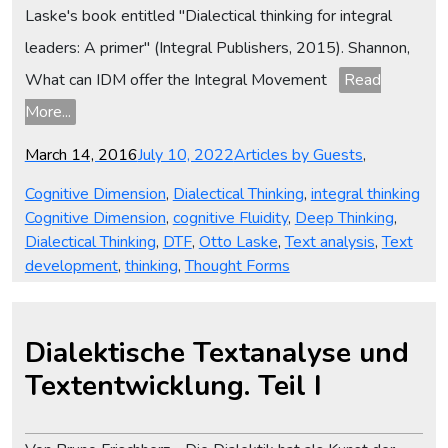
Laske's book entitled "Dialectical thinking for integral
leaders: A primer" (Integral Publishers, 2015). Shannon,
What can IDM offer the Integral Movement
Read
More...
Posted
Categories
March 14, 2016
July 10, 2022
Articles by Guests
,
on
Tag
Cognitive Dimension
,
Dialectical Thinking
,
integral thinking
Cognitive Dimension
,
cognitive Fluidity
,
Deep Thinking
,
Dialectical Thinking
,
DTF
,
Otto Laske
,
Text analysis
,
Text
development
,
thinking
,
Thought Forms
Dialektische Textanalyse und
Textentwicklung. Teil I